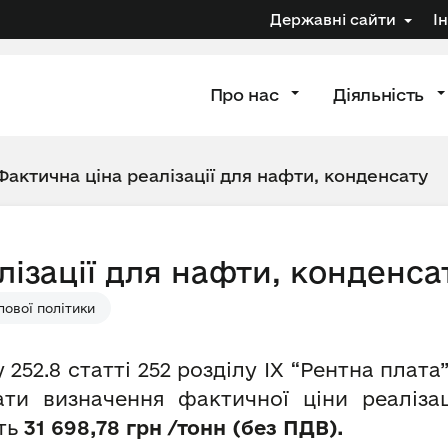
Державні сайти
І
Про нас
Діяльність
Фактична ціна реалізації для нафти, конденсату
ізації для нафти, конденса
ової політики
 252.8 статті 252 розділу IX “Рентна плат
ати визначення фактичної ціни реалізац
ить
31 698,
78 грн /тонн (без ПДВ).