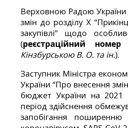
Верховною Радою Україн
змін до розділу Х “Прикін
закупівлі” щодо особлив
(
реєстраційний номер 
Кінзбурською В. О. та ін.
).
Заступник Міністра економ
України “Про внесення змі
бюджет України на 2021 
період здійснення обмежу
запобігання поширенню 
коронавірусом SARS-CoV-2)