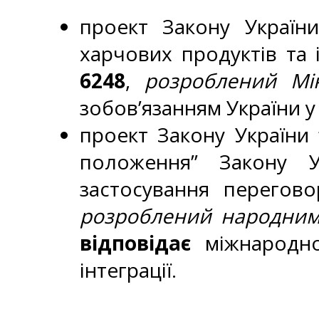
проект Закону Україн
харчових продуктів та і
6248
,
розроблений Мі
зобов’язанням України у 
проект Закону України 
положення” Закону У
застосування перегово
розроблений народними 
відповідає
міжнародно-
інтеграції.