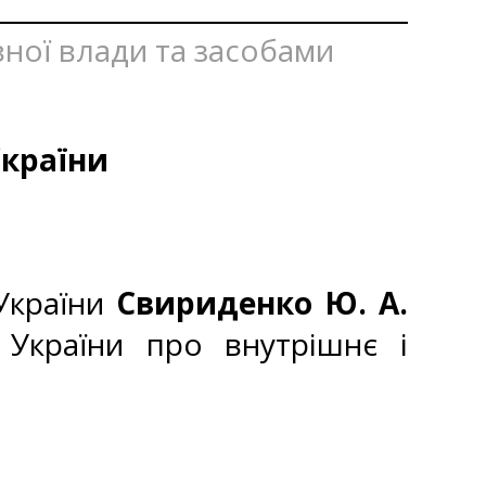
вної влади та засобами
України
 України
Свириденко Ю. А.
України про внутрішнє і