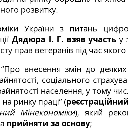
чного розвитку.
оміки України з питань цифр
ції
Дядюра І. Г. взяв участь
у 
исту прав ветеранів під час якого
 “Про внесення змін до деяких
йнятості, соціального страхува
айнятості населення, у тому чис
на ринку праці” (
реєстраційни
ний Мінекономіки
), який ре
та
прийняти за основу
;