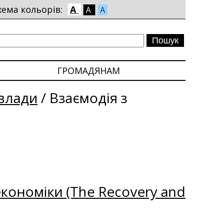
хема кольорів:
A
A
A
ГРОМАДЯНАМ
влади
/
Взаємодія з
кономіки (The Recovery and