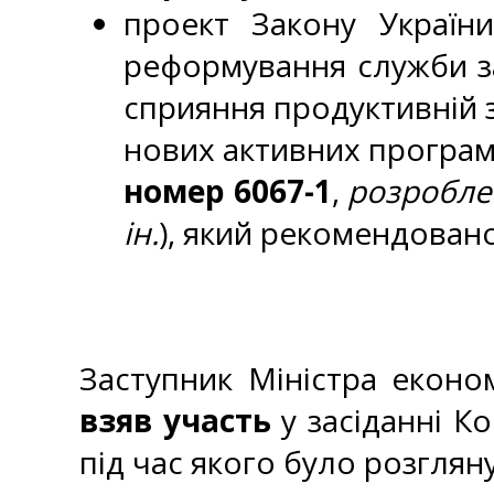
проект Закону Україн
реформування служби за
сприяння продуктивній з
нових активних програм 
номер 6067-1
,
розробле
ін.
), який рекомендован
Заступник Міністра еконо
взяв участь
у засіданні К
під час якого було розглян