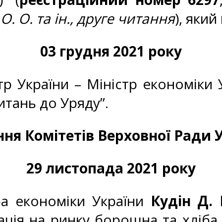
. О. та ін., друге читання
), який
03 грудня 2021 року
тр України – Міністр економіки
итань до Уряду”.
ння Комітетів Верховної Ради 
29 листопада 2021 року
ра економіки України
Кудін Д. 
ація на ринку борошна та хліба