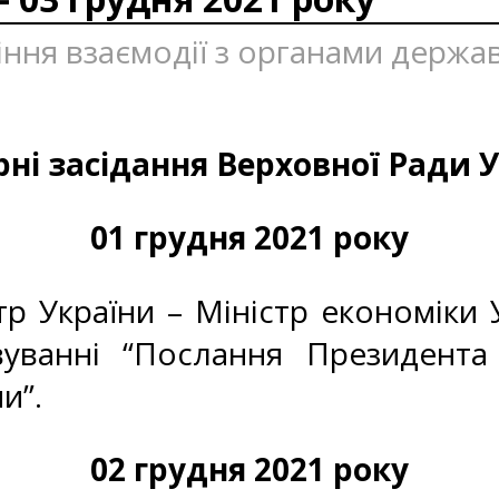
ління взаємодії з органами держа
ні засідання Верховної Ради 
01 грудня 2021 року
тр України – Міністр економіки
уванні “Послання Президента 
и”.
02 грудня 2021 року