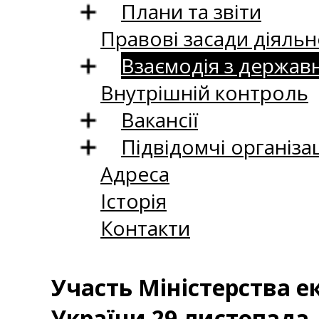
Плани та звіти
Правові засади діяльн
Взаємодія з держав
Внутрішній контроль
Вакансії
Підвідомчі організац
Адреса
Історія
Контакти
Участь Міністерства е
України 29 листопада –