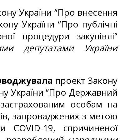
ону України “Про внесення
кону України “Про публічні
ної процедури закупівлі”
ими депутатами України
роводжувала
проект Закону
ону України “Про Державний
 застрахованим особам на
ів, запроваджених з метою
и COVID-19, спричиненої
,
розроблений народними