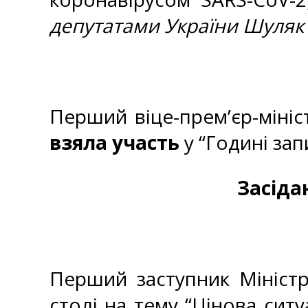
депутатами України Шуляк О
Перший віце-прем’єр-мініс
взяла участь
у “Годині зап
Засіда
Перший заступник Мініст
столі на тему “Цінова ситу