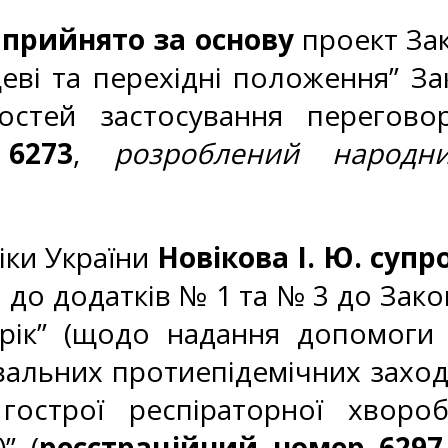
и
прийнято за основу
проект Зак
цеві та перехідні положення” За
остей застосування переговор
6273
,
розроблений народн
іки України
Новікова І. Ю. суп
н до додатків № 1 та № 3 до Зак
рік” (щодо надання допомоги
вальних протиепідемічних заход
гострої респіраторної хвороб
” (
реєстраційний номер 6297