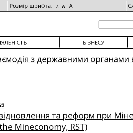
Розмір шрифта:
A
С
A
A
ІЯЛЬНІСТЬ
БІЗНЕСУ
аємодія з державними органами 
а
відновлення та реформ при Міне
 the Mineconomy, RST)