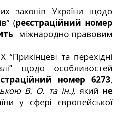
ких законів України щодо
в” (
реєстраційний номер
ить
міжнародно-правовим
Х “Прикінцеві та перехідні
івлі” щодо особливостей
єстраційний номер 6273
,
ою В. О. та ін.),
який
не
їни у сфері європейської