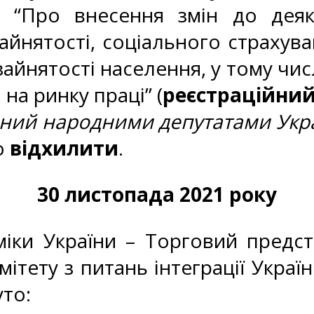
и “Про внесення змін до дея
йнятості, соціального страхува
айнятості населення, у тому чис
на ринку праці” (
реєстраційни
ний народними депутатами Укра
о
відхилити
.
30 листопада 2021 року
міки України – Торговий предс
омітету з питань інтеграції Укр
уто: