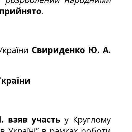
прийнято
.
 України
Свириденко Ю. А.
України
І. взяв участь
у Круглому
 в Україні” в рамках роботи