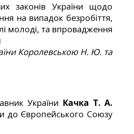
ких законів України щодо
ння на випадок безробіття,
лі молоді, та впровадження
й
їни Королевською Н. Ю. та
тавник України
Качка Т. А.
аїни до Європейського Союзу