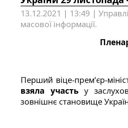
13.12.2021 | 13:49 | Управ
масової інформації.
Пленар
Перший віце-прем’єр-мініс
взяла участь
у заслухов
зовнішнє становище Україн