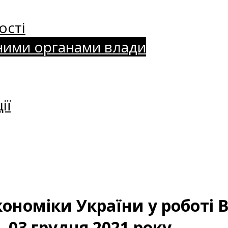
ості
ними органами влади
ії
кономіки України у роботі 
 03 грудня 2021 року