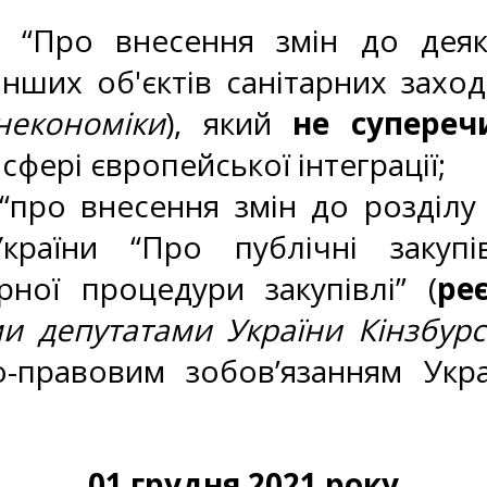
и “Про внесення змін до дея
нших об'єктів санітарних заході
некономіки
), який
не супереч
сфері європейської інтеграції;
“про внесення змін до розділу 
країни “Про публічні закуп
рної процедури закупівлі” (
ре
депутатами України Кінзбурськ
правовим зобов’язанням Укра
01 грудня 2021 року