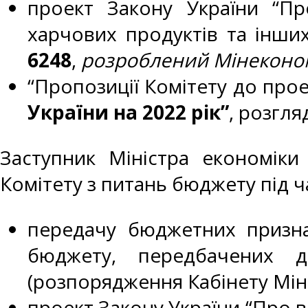
проект Закону України “П
харчових продуктів та інших 
6248
,
розроблений Мінеконо
“Пропозиції Комітету до про
України на 2022 рік”
, розгля
Заступник Міністра економік
Комітету з питань бюджету під ч
передачу бюджетних призна
бюджету, передбачених дл
(розпорядження Кабінету Мініс
проект Закону України “Про в