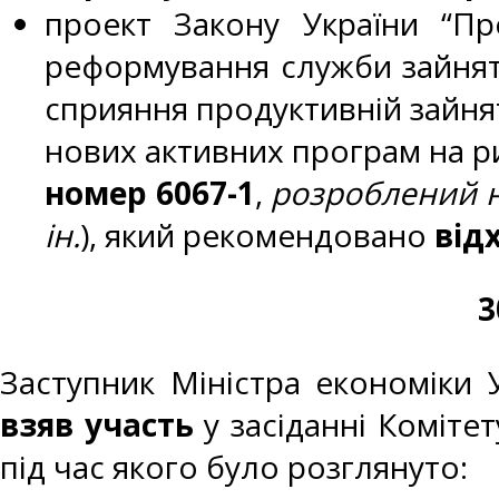
проект Закону України “П
реформування служби зайнято
сприяння продуктивній зайнят
нових активних програм на ри
номер 6067-1
,
розроблений н
ін.
), який рекомендовано
від
3
Заступник Міністра економіки 
взяв участь
у засіданні Коміте
під час якого було розглянуто: