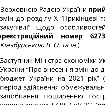
Верховною Радою України
прий
змін до розділу Х “Прикінцеві 
закупівлі” щодо особливостей
(
реєстраційний номер 627
Кінзбурською В. О. та ін.
).
Заступник Міністра економіки У
України “Про внесення змін до 
бюджет України на 2021 рік”
період здійснення обмежувальн
запобігання поширенню гостр
коронавірусом SARS-CoV-2)” (
р