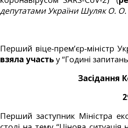
депутатами України Шуляк О. О. 
Перший віце-прем’єр-міністр Ук
взяла участь
у “Годині запитань
Засідання К
2
Перший заступник Міністра ек
столі на тему “Цінова ситуація