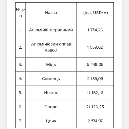
№ з/
Назва
Ціна, USD/мт
п
1.
Алюміній первинний
1 734,26
Алюмінієвий сплав
2.
1 559,62
А380.1
3.
Мідь
5 449,05
4.
Свинець
2 185,09
5.
Нікель
11 162,16
6.
Олово
21 120,23
7.
Цинк
2 574,97