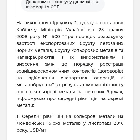
Департамент доступу до ринків та
взаємодії з СОТ
На виконання підпункту 2 пункту 4 постанови
Кабінету Міністрів України від 28 травня
2008 року № 500 “Про порядок розрахунку
вартості експортованих брухту легованих
чорних металів, брухту кольорових металів та
напівфабрикатів з їх використанням і
внесення змін до Порядку реєстрації
зовнішньоекономічних контрактів (договорів)
на здійснення експортних операцій з
металобрухтом” за результатами моніторингу
цін на кольорові метали на світових біржах,
інформуємо про середні рівні цін на окремі
метали:
1. Середні рівні цін на кольорові метали на
Лондонській біржі металів у листопаді 2016
року, USD/мт