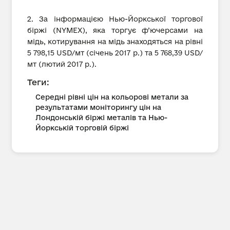
2. За інформацією Нью-Йоркської торгової
біржі (NYMEX), яка торгує ф’ючерсами на
мідь, котирування на мідь знаходяться на рівні
5 798,15 USD/мт (січень 2017 р.) та 5 768,39 USD/
мт (лютий 2017 р.).
Теги:
Середні рівні цін на кольорові метали за
результатами моніторингу цін на
Лондонській біржі металів та Нью-
Йоркській торговій біржі