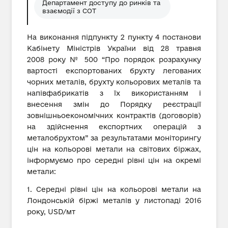
Департамент доступу до ринків та
взаємодії з СОТ
На виконання підпункту 2 пункту 4 постанови
Кабінету Міністрів України від 28 травня
2008 року № 500 “Про порядок розрахунку
вартості експортованих брухту легованих
чорних металів, брухту кольорових металів та
напівфабрикатів з їх використанням і
внесення змін до Порядку реєстрації
зовнішньоекономічних контрактів (договорів)
на здійснення експортних операцій з
металобрухтом” за результатами моніторингу
цін на кольорові метали на світових біржах,
інформуємо про середні рівні цін на окремі
метали:
1. Середні рівні цін на кольорові метали на
Лондонській біржі металів у листопаді 2016
року, USD/мт