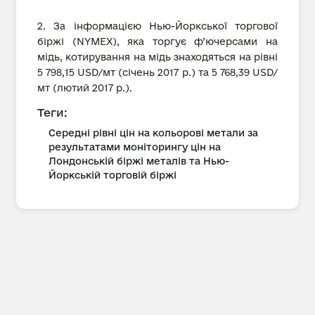
2. За інформацією Нью-Йоркської торгової
біржі (NYMEX), яка торгує ф’ючерсами на
мідь, котирування на мідь знаходяться на рівні
5 798,15 USD/мт (січень 2017 р.) та 5 768,39 USD/
мт (лютий 2017 р.).
Теги:
Середні рівні цін на кольорові метали за
результатами моніторингу цін на
Лондонській біржі металів та Нью-
Йоркській торговій біржі