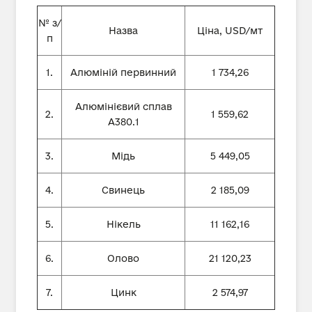
№ з/
Назва
Ціна, USD/мт
п
1.
Алюміній первинний
1 734,26
Алюмінієвий сплав
2.
1 559,62
А380.1
3.
Мідь
5 449,05
4.
Свинець
2 185,09
5.
Нікель
11 162,16
6.
Олово
21 120,23
7.
Цинк
2 574,97