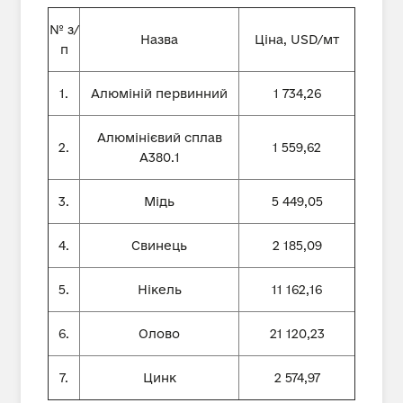
№ з/
Назва
Ціна, USD/мт
п
1.
Алюміній первинний
1 734,26
Алюмінієвий сплав
2.
1 559,62
А380.1
3.
Мідь
5 449,05
4.
Свинець
2 185,09
5.
Нікель
11 162,16
6.
Олово
21 120,23
7.
Цинк
2 574,97