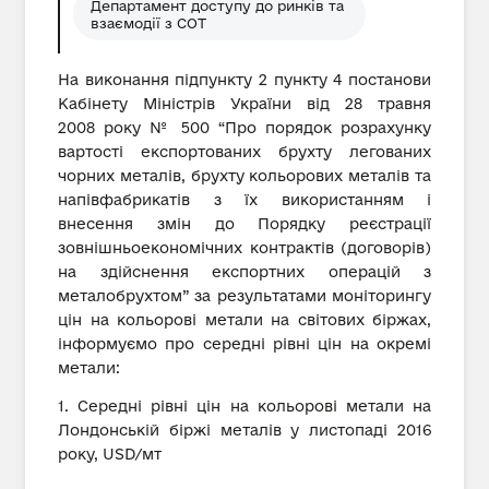
Департамент доступу до ринків та
взаємодії з СОТ
На виконання підпункту 2 пункту 4 постанови
Кабінету Міністрів України від 28 травня
2008 року № 500 “Про порядок розрахунку
вартості експортованих брухту легованих
чорних металів, брухту кольорових металів та
напівфабрикатів з їх використанням і
внесення змін до Порядку реєстрації
зовнішньоекономічних контрактів (договорів)
на здійснення експортних операцій з
металобрухтом” за результатами моніторингу
цін на кольорові метали на світових біржах,
інформуємо про середні рівні цін на окремі
метали:
1. Середні рівні цін на кольорові метали на
Лондонській біржі металів у листопаді 2016
року, USD/мт