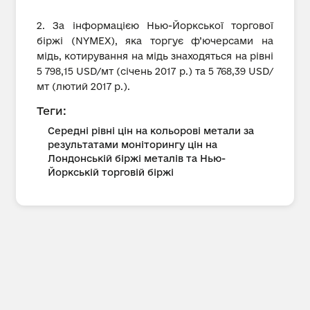
2. За інформацією Нью-Йоркської торгової
біржі (NYMEX), яка торгує ф’ючерсами на
мідь, котирування на мідь знаходяться на рівні
5 798,15 USD/мт (січень 2017 р.) та 5 768,39 USD/
мт (лютий 2017 р.).
Теги:
Середні рівні цін на кольорові метали за
результатами моніторингу цін на
Лондонській біржі металів та Нью-
Йоркській торговій біржі