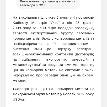
Департамент доступу до ринків та
взаємодії з СОТ
На виконання підпункту 2 пункту 4 постанови
Кабінету Міністрів України від 28 травня
2008 року № 500 “Про порядок розрахунку
вартості експортованих брухту легованих
чорних металів, брухту кольорових металів та
напівфабрикатів з їх використанням і
внесення змін до Порядку реєстрації
зовнішньоекономічних контрактів (договорів)
на здійснення експортних операцій з
металобрухтом” за результатами моніторингу
цін на кольорові метали на світових біржах,
інформуємо про середні рівні цін на окремі
метали:
1.Середні рівні цін на кольорові метали на
Лондонській біржі металів у березні 2017 року,
USD/мт