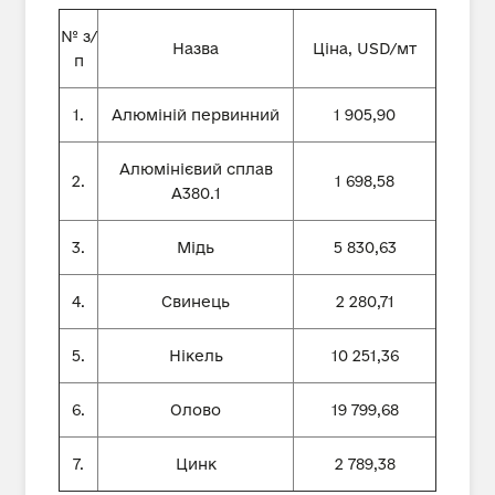
№ з/
Назва
Ціна, USD/мт
п
1.
Алюміній первинний
1 905,90
Алюмінієвий сплав
2.
1 698,58
А380.1
3.
Мідь
5 830,63
4.
Свинець
2 280,71
5.
Нікель
10 251,36
6.
Олово
19 799,68
7.
Цинк
2 789,38