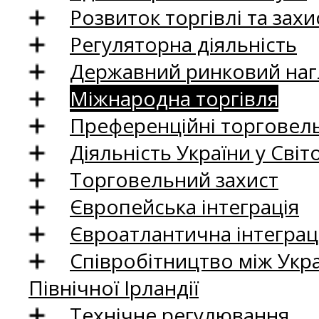
Розвиток торгівлі та зах
Регуляторна діяльність
Державний ринковий нагл
Міжнародна торгівля
Преференційні торговель
Діяльність України у Світо
Торговельний захист
Європейська інтеграція
Євроатлантична інтеграц
Співробітництво між Укр
Північної Ірландії
Технічне регулювання