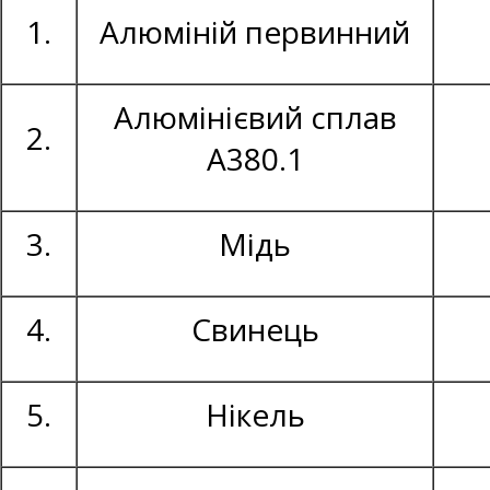
1.
Алюміній первинний
Алюмінієвий сплав
2.
А380.1
3.
Мідь
4.
Свинець
5.
Нікель