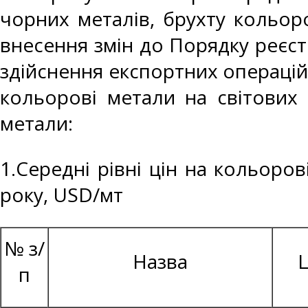
чорних металів, брухту кольоро
внесення змін до Порядку реєст
здійснення експортних операцій
кольорові метали на світових 
метали:
1.Середні рівні цін на кольоро
року, USD/мт
№ з/
Назва
Ц
п