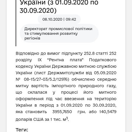
України (з 01.09.2020 по
30.09.2020)
08.10.2020 | 09:42
Директорат промислової політики
та стимулювання розвитку
регіонів
Відповідно до вимог підпункту 252.8 статті 252
розділу IX “Рентна плата” Податкового
кодексу України Державною митною службою
України (лист Держмитслужби від 05.09.2020
№ 08-15/27-03/5.2/12976) обчислено середню
митну вартість імпортного природного газу,
що склалася у процесі його митного
оформлення під час ввезення на територію
України в період з 01.09.2020 по 30.09.2020,
яка становить 3955,7650 грн. або 140,5479
3
доларів США за 1 тис. м
.
Теги: