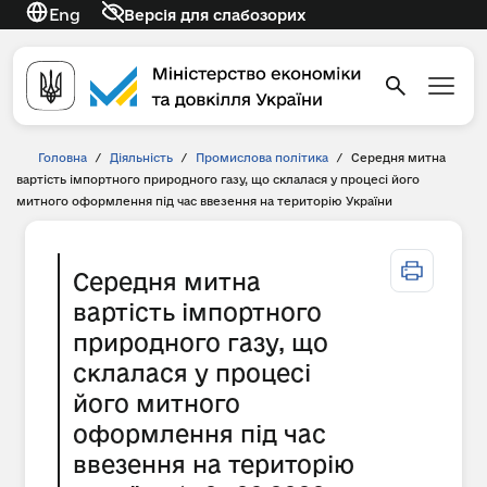
Eng
Версія для слабозорих
Головна
/
Діяльність
/
Промислова політика
/
Середня митна
вартість імпортного природного газу, що склалася у процесі його
митного оформлення під час ввезення на територію України
Середня митна
вартість імпортного
природного газу, що
склалася у процесі
його митного
оформлення під час
ввезення на територію