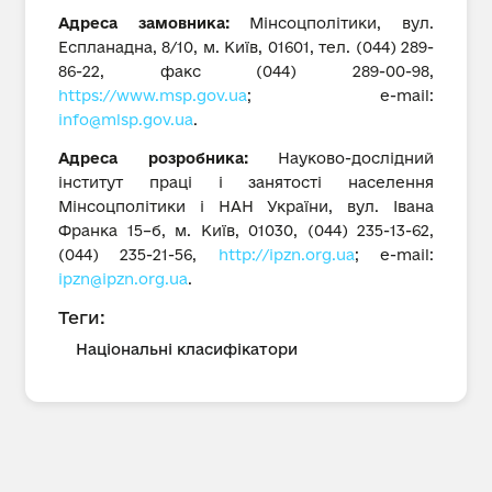
Адреса замовника:
Мінсоцполітики, вул.
Еспланадна, 8/10, м. Київ, 01601, тел. (044) 289-
86-22, факс (044) 289-00-98,
https://www.msp.gov.ua
; е-mail:
info@mlsp.gov.ua
.
Адреса розробника:
Науково-дослідний
інститут праці і занятості населення
Мінсоцполітики і НАН України, вул. Івана
Франка 15–б, м. Київ, 01030, (044) 235-13-62,
(044) 235-21-56,
http://ipzn.org.ua
; е-mail:
ipzn@ipzn.org.ua
.
Теги:
Національні класифікатори