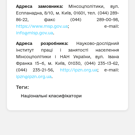
Адреса замовника:
Мінсоцполітики, вул.
Еспланадна, 8/10, м. Київ, 01601, тел. (044) 289-
86-22, факс (044) 289-00-98,
https://www.msp.gov.ua
; е-mail:
info@mlsp.gov.ua
.
Адреса розробника:
Науково-дослідний
інститут праці і занятості населення
Мінсоцполітики і НАН України, вул. Івана
Франка 15–б, м. Київ, 01030, (044) 235-13-62,
(044) 235-21-56,
http://ipzn.org.ua
; е-mail:
ipzn@ipzn.org.ua
.
Теги:
Національні класифікатори