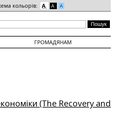
хема кольорів:
A
A
A
ГРОМАДЯНАМ
кономіки (The Recovery and