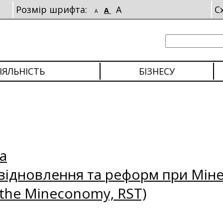
Розмір шрифта:
A
С
A
A
ІЯЛЬНІСТЬ
БІЗНЕСУ
а
відновлення та реформ при Міне
 the Mineconomy, RST)