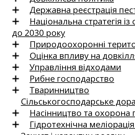
Державна реєстрація пест
Національна стратегія із
до 2030 року
Природоохоронні територ
Оцінка впливу на довкілл
Управління відходами
Рибне господарство
Тваринництво
Сільськогосподарське дор
Насінництво та охорона 
Гідротехнічна меліораці