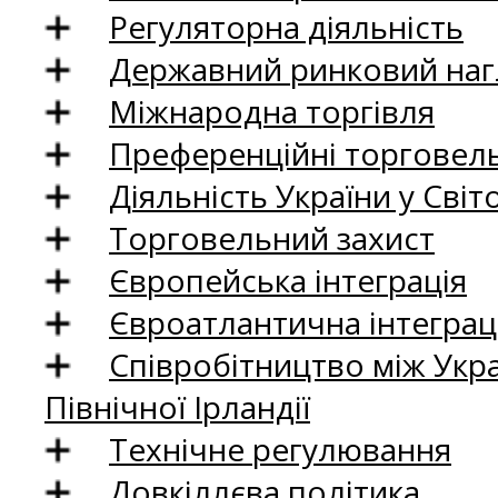
Регуляторна діяльність
Державний ринковий нагл
Міжнародна торгівля
Преференційні торговель
Діяльність України у Світо
Торговельний захист
Європейська інтеграція
Євроатлантична інтеграц
Співробітництво між Укр
Північної Ірландії
Технічне регулювання
Довкіллєва політика