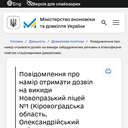
Eng
Версія для слабозорих
Головна
/
Діяльність
/
Довкіллєва політика
/
Повідомлення про
намір отримати дозвіл на викиди забруднюючих речовин в атмосферне
повітря стаціонарними джерелами
Повідомлення про
намір отримати дозвіл
на викиди
Новопразький ліцей
№1 (Кіровоградська
область,
Олександрійський