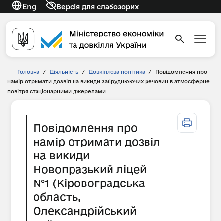
Eng
Версія для слабозорих
Головна
/
Діяльність
/
Довкіллєва політика
/
Повідомлення про
намір отримати дозвіл на викиди забруднюючих речовин в атмосферне
повітря стаціонарними джерелами
Повідомлення про
намір отримати дозвіл
на викиди
Новопразький ліцей
№1 (Кіровоградська
область,
Олександрійський