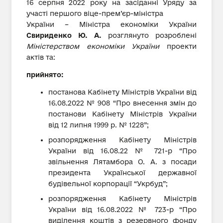
16 серпня 2022 року на засіданні Уряду за
участі першого віце-прем’єр-міністра
України – Міністра економіки України
Свириденко Ю. А.
розглянуто розроблені
Міністерством економіки України
проекти
актів та:
прийнято:
постанова Кабінету Міністрів України від
16.08.2022 № 908 “Про внесення змін до
постанови Кабінету Міністрів України
від 12 липня 1999 р. № 1228”;
розпорядження Кабінету Міністрів
України від 16.08.22 № 721-р “Про
звільнення Лятамбора О. А. з посади
президента Української державної
будівельної корпорації “Укрбуд”;
розпорядження Кабінету Міністрів
України від 16.08.2022 № 723-р “Про
виділення коштів з резервного фонду