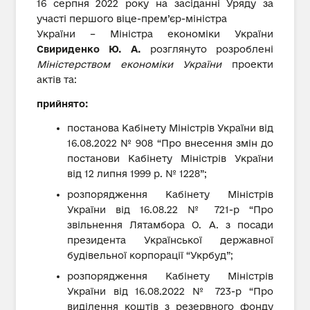
16 серпня 2022 року на засіданні Уряду за
участі першого віце-прем’єр-міністра
України – Міністра економіки України
Свириденко Ю. А.
розглянуто розроблені
Міністерством економіки України
проекти
актів та:
прийнято:
постанова Кабінету Міністрів України від
16.08.2022 № 908 “Про внесення змін до
постанови Кабінету Міністрів України
від 12 липня 1999 р. № 1228”;
розпорядження Кабінету Міністрів
України від 16.08.22 № 721-р “Про
звільнення Лятамбора О. А. з посади
президента Української державної
будівельної корпорації “Укрбуд”;
розпорядження Кабінету Міністрів
України від 16.08.2022 № 723-р “Про
виділення коштів з резервного фонду