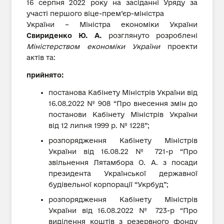
16 серпня 2022 року на засіданні Уряду за
участі першого віце-прем’єр-міністра
України – Міністра економіки України
Свириденко Ю. А.
розглянуто розроблені
Міністерством економіки України
проекти
актів та:
прийнято:
постанова Кабінету Міністрів України від
16.08.2022 № 908 “Про внесення змін до
постанови Кабінету Міністрів України
від 12 липня 1999 р. № 1228”;
розпорядження Кабінету Міністрів
України від 16.08.22 № 721-р “Про
звільнення Лятамбора О. А. з посади
президента Української державної
будівельної корпорації “Укрбуд”;
розпорядження Кабінету Міністрів
України від 16.08.2022 № 723-р “Про
виділення коштів з резервного фонду