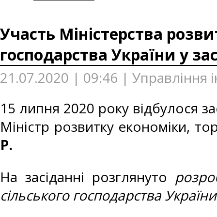
Участь Міністерства розвит
господарства України у зас
21.07.2020 | 09:46 | Управління
15 липня 2020 року відбулося зас
Міністр розвитку економіки, тор
Р.
На засіданні розглянуто
розро
сільського господарства України