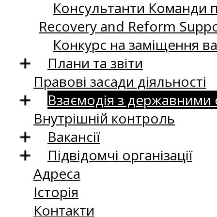
Консультанти Команди пі
Recovery and Reform Supp
Конкурс на заміщення в
Плани та звіти
Правові засади діяльності
Взаємодія з державними
Внутрішній контроль
Вакансії
Підвідомчі організації
Адреса
Історія
Контакти