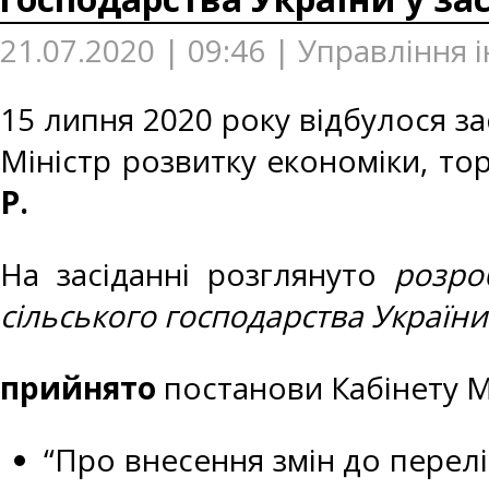
21.07.2020 | 09:46 | Управління
15 липня 2020 року відбулося зас
Міністр розвитку економіки, тор
Р.
На засіданні розглянуто
розро
сільського господарства України
прийнято
постанови Кабінету Мі
“Про внесення змін до перелі