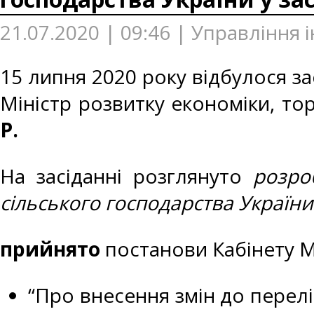
21.07.2020 | 09:46 | Управління
15 липня 2020 року відбулося зас
Міністр розвитку економіки, тор
Р.
На засіданні розглянуто
розро
сільського господарства України
прийнято
постанови Кабінету Мі
“Про внесення змін до перелі