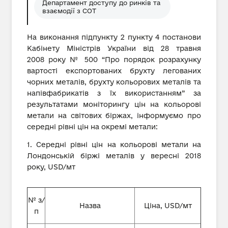
Департамент доступу до ринків та
взаємодії з СОТ
На виконання підпункту 2 пункту 4 постанови
Кабінету Міністрів України від 28 травня
2008 року № 500 “Про порядок розрахунку
вартості експортованих брухту легованих
чорних металів, брухту кольорових металів та
напівфабрикатів з їх використанням” за
результатами моніторингу цін на кольорові
метали на світових біржах, інформуємо про
середні рівні цін на окремі метали:
1. Середні рівні цін на кольорові метали на
Лондонській біржі металів у вересні 2018
року, USD/мт
№ з/
Назва
Ціна, USD/мт
п