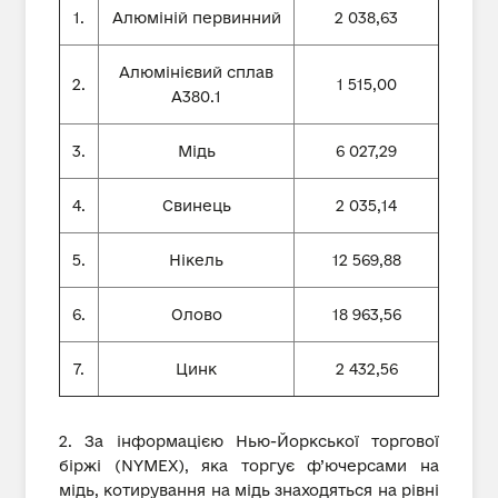
1.
Алюміній первинний
2 038,63
Алюмінієвий сплав
2.
1 515,00
А380.1
3.
Мідь
6 027,29
4.
Свинець
2 035,14
5.
Нікель
12 569,88
6.
Олово
18 963,56
7.
Цинк
2 432,56
2. За інформацією Нью-Йоркської торгової
біржі (NYMEX), яка торгує ф’ючерсами на
мідь, котирування на мідь знаходяться на рівні