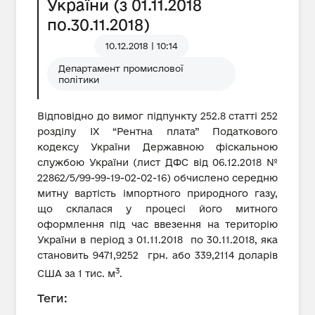
України (з 01.11.2018
по.30.11.2018)
10.12.2018 | 10:14
Департамент промислової
політики
Відповідно до вимог підпункту 252.8 статті 252
розділу IX “Рентна плата” Податкового
кодексу України Державною фіскальною
службою України (лист ДФС від 06.12.2018 №
22862/5/99-99-19-02-02-16) обчислено середню
митну вартість імпортного природного газу,
що склалася у процесі його митного
оформлення під час ввезення на територію
України в період з 01.11.2018 по 30.11.2018, яка
становить 9471,9252 грн. або 339,2114 доларів
3
США за 1 тис. м
.
Теги: