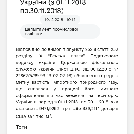
України (з 01.11.2018
по.30.11.2018)
10.12.2018 | 10:14
Департамент промислової
політики
Відповідно до вимог підпункту 252.8 статті 252
розділу IX “Рентна плата” Податкового
кодексу України Державною фіскальною
службою України (лист ДФС від 06.12.2018 №
22862/5/99-99-19-02-02-16) обчислено середню
митну вартість імпортного природного газу,
що склалася у процесі його митного
оформлення під час ввезення на територію
України в період з 01.11.2018 по 30.11.2018, яка
становить 9471,9252 грн. або 339,2114 доларів
3
США за 1 тис. м
.
Теги: