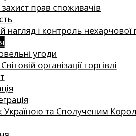
а захист прав споживачів
сть
 нагляд і контроль нехарчової 
я
овельні угоди
 Світовій організації торгівлі
т
ація
еграція
 Україною та Сполученим Королі
ня