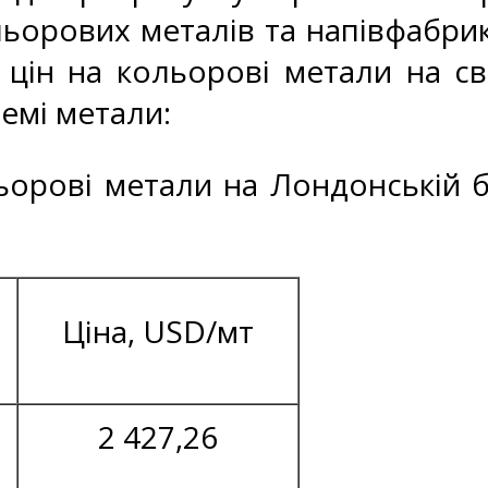
ьорових металів та напівфабрик
 цін на кольорові метали на св
ремі метали:
льорові метали на Лондонській б
Ціна, USD/мт
2 427,26