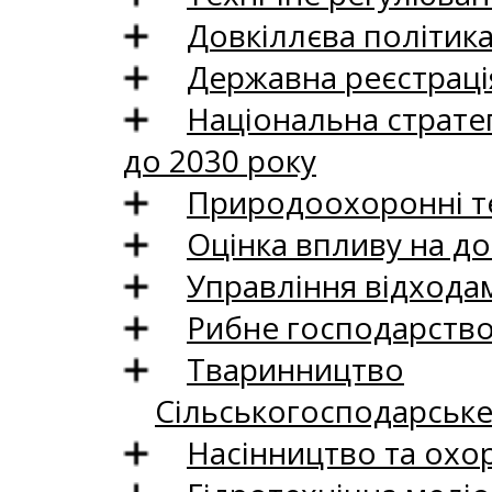
Довкіллєва політик
Державна реєстрація
Національна стратег
до 2030 року
Природоохоронні те
Оцінка впливу на до
Управління відхода
Рибне господарств
Тваринництво
Сільськогосподарськ
Насінництво та охо