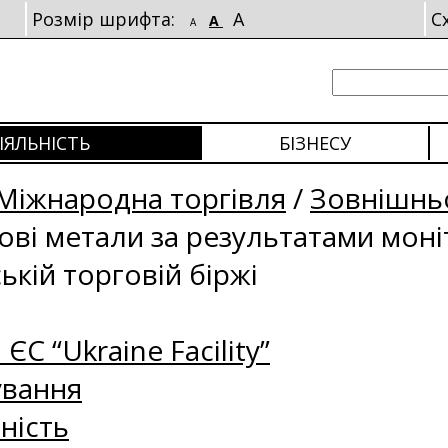
Розмір шрифта:
A
С
A
A
ІЯЛЬНІСТЬ
БІЗНЕСУ
Міжнародна торгівля
/
Зовнішньо
рові метали за результатами мон
ькій торговій біржі
 ЄС “Ukraine Facility”
ування
ність