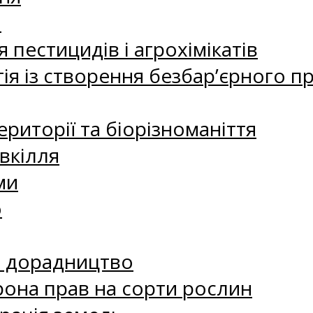
а
 пестицидів і агрохімікатів
ія із створення безбар’єрного пр
риторії та біорізноманіття
вкілля
ми
о
е дорадництво
рона прав на сорти рослин