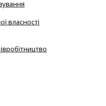
зування
ої власності
півробітництво