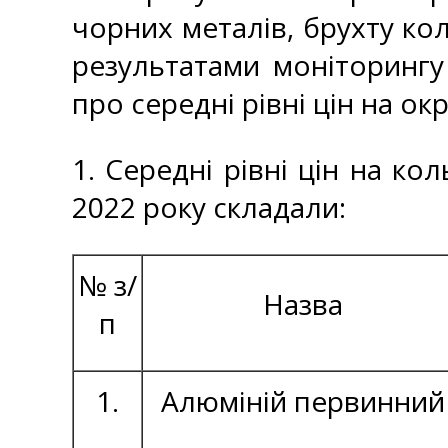
чорних металів, брухту кол
результатами моніторингу
про середні рівні цін на ок
1. Середні рівні цін на ко
2022 року складали:
№ з/
Назва
п
1.
Алюміній первинний