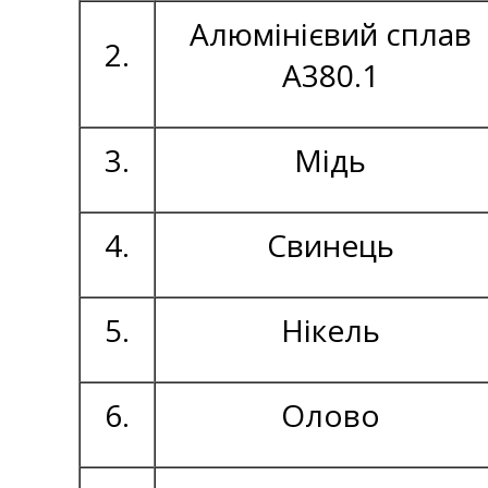
Алюмінієвий сплав
2.
А380.1
3.
Мідь
4.
Свинець
5.
Нікель
6.
Олово