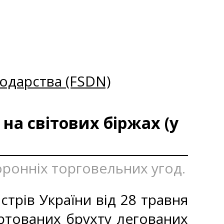
одарства (FSDN)
на світових біржах (у
оронніх торговельних угод.
стрів України від 28 травня
ртованих брухту легованих