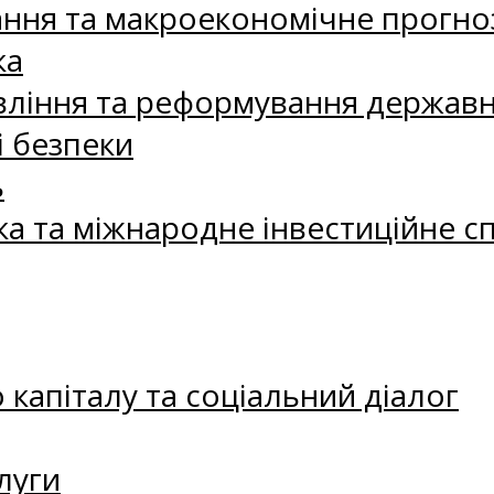
ання та макроекономічне прогно
ка
ління та реформування державн
і безпеки
ь
ка та міжнародне інвестиційне с
капіталу та соціальний діалог
луги