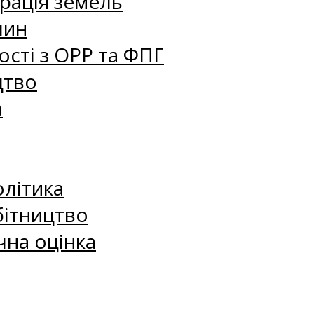
рація земель
лин
сті з ОРР та ФПГ
цтво
а
олітика
бітництво
чна оцінка