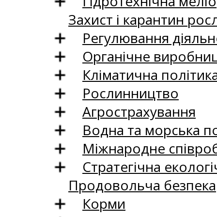
Гідротехнічна меліо
Захист і карантин рос
Регулювання діяльно
Органічне виробни
Кліматична політик
Рослинництво
Агрострахування
Водна та морська п
Міжнародне співро
Стратегічна екологі
Продовольча безпека
Корми