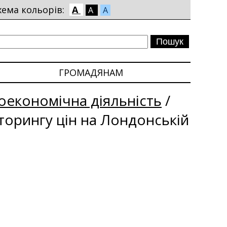
хема кольорів:
A
A
A
ГРОМАДЯНАМ
економічна діяльність
/
іторингу цін на Лондонській