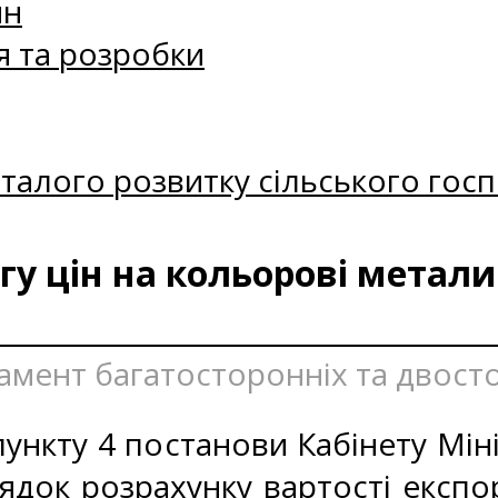
ин
я та розробки
талого розвитку сільського госп
у цін на кольорові метали 
тамент багатосторонніх та двост
ункту 4 постанови Кабінету Міні
ядок розрахунку вартості експо