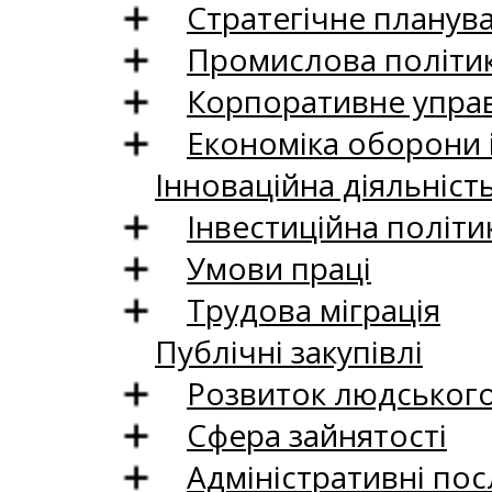
Стратегічне планув
Промислова політи
Корпоративне управ
Економіка оборони 
Інноваційна діяльніст
Інвестиційна політи
Умови праці
Трудова міграція
Публічні закупівлі
Розвиток людського 
Сфера зайнятості
Адміністративні пос