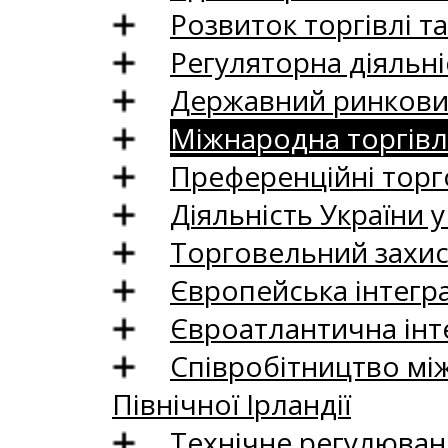
Розвиток торгівлі т
Регуляторна діяльні
Державний ринковий
Міжнародна торгівл
Преференційні торг
Діяльність України у
Торговельний захис
Європейська інтегр
Євроатлантична інт
Співробітництво між
Північної Ірландії
Технічне регулюван