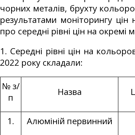
чорних металів, брухту кольоро
результатами моніторингу цін 
про середні рівні цін на окремі 
1. Середні рівні цін на кольоро
2022 року складали:
№ з/
Назва
Ц
п
1.
Алюміній первинний