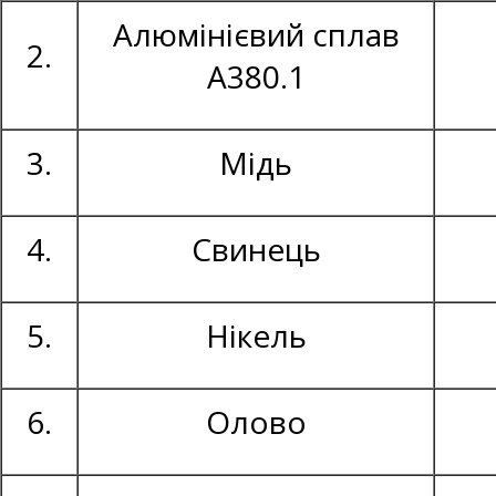
Алюмінієвий сплав
2.
А380.1
3.
Мідь
4.
Свинець
5.
Нікель
6.
Олово