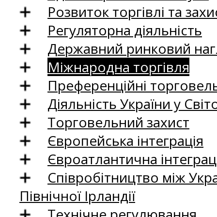
Розвиток торгівлі та зах
Регуляторна діяльність
Державний ринковий нагл
Міжнародна торгівля
Преференційні торговель
Діяльність України у Світо
Торговельний захист
Європейська інтеграція
Євроатлантична інтеграц
Співробітництво між Укр
Північної Ірландії
Технічне регулювання