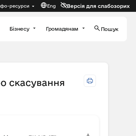
Версія для слабозорих
нфо-ресурси
Eng
Бізнесу
Громадянам
Пошук
ро скасування