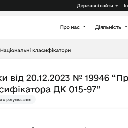
Державні сайти
І
Про нас
Діяльність
Національні класифікатори
и від 20.12.2023 № 19946 “П
сифікатора ДК 015-97”
ого регулювання