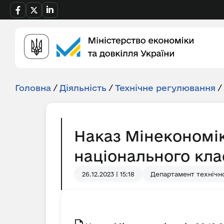
Головна
/
Діяльність
/
Технічне регулювання
/
Наказ Мінекономік
національного кла
26.12.2023 | 15:18
Департамент технічн