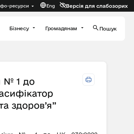
Версія для слабозорих
нфо-ресурси
Eng
Бізнесу
Громадянам
Пошук
 № 1 до
ласифікатор
а здоров’я”