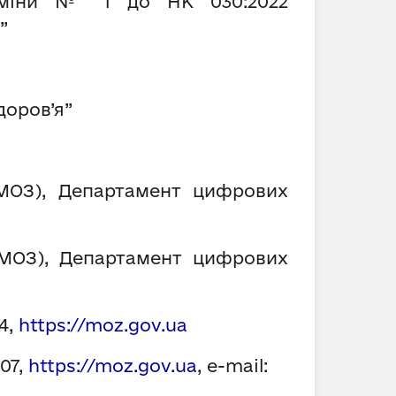
 Зміни № 1 до НК 030:2022
”
доров’я”
МОЗ), Департамент цифрових
(МОЗ), Департамент цифрових
94,
https://
moz
.gov.ua
-07,
https://
moz
.gov.ua
,
e-mail: