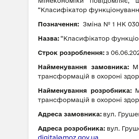
Мінекономіки повідомляє,
“Класифікатор функціонування
Позначення:
Зміна № 1 НК 030
Назва:
“Класифікатор функціо
Строк розроблення:
з 06.
06
.20
Найменування замовника:
М
трансформацій в охороні здо
Найменування розробника:
М
трансформацій в охороні здо
Адреса замовника:
вул. Грушев
Адреса розробника:
вул.
Груше
digital@moz.gov.ua