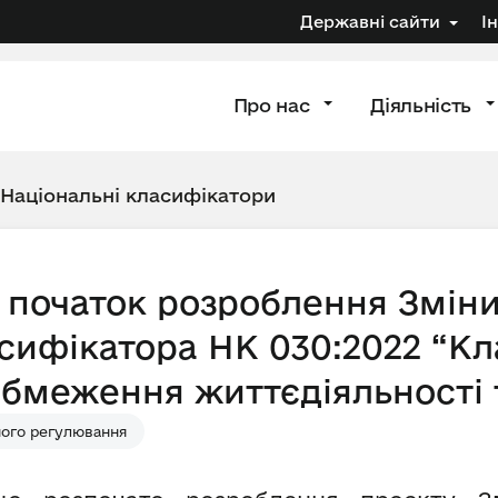
Державні сайти
І
Про нас
Діяльність
Національні класифікатори
початок розроблення Зміни
сифікатора НК 030:2022 “К
бмеження життєдіяльності т
ного регулювання