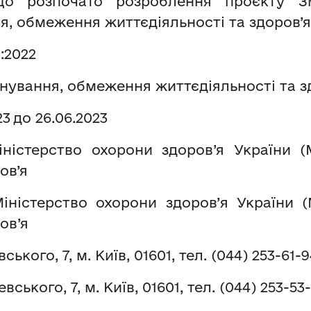
 що розпочато розроблення проєкту
, обмеження життєдіяльності та здоров’я
:2022
нування, обмеження життєдіяльності та з
2
3
до 26.
06
.202
3
іністерство охорони здоров
’я
України (
ров
’я
іністерство охорони здоров’
я України 
ров
’я
ського, 7, м. Київ, 01601, тел. (044) 253-61-
вського, 7, м. Київ, 01601, тел. (044) 253-53