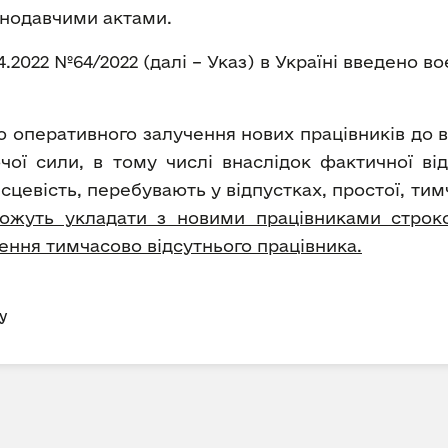
онодавчими актами.
.2022 №64/2022 (далі – Указ) в Україні введено во
 оперативного залучення нових працівників до 
ої сили, в тому числі внаслідок фактичної відс
сцевість, перебувають у відпустках, простої, ти
ожуть укладати з новими працівниками строков
ення тимчасово відсутнього працівника.
у