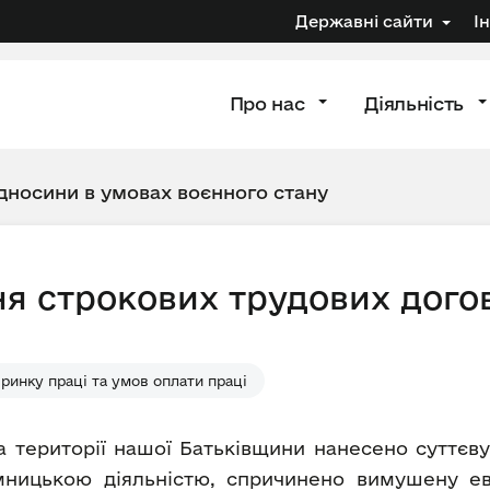
Державні сайти
І
Про нас
Діяльність
ідносини в умовах воєнного стану
я строкових трудових догов
ринку праці та умов оплати праці
на території нашої Батьківщини нанесено суттє
иємницькою діяльністю, спричинено вимушену 