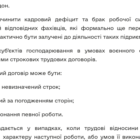
дон.
чинити кадровий дефіцит та брак робочої си
ій відповідних фахівців, які формально ще пе
тично бути залучені до діяльності таких підриєм
суб’єктів господарювання в умовах воєнного
ми строкових трудових договорів.
вий договір може бути:
а невизначений строк;
ий за погодженням сторін;
конання певної роботи.
адається у випадках, коли трудові відносин
характеру наступної роботи, або умов її викона