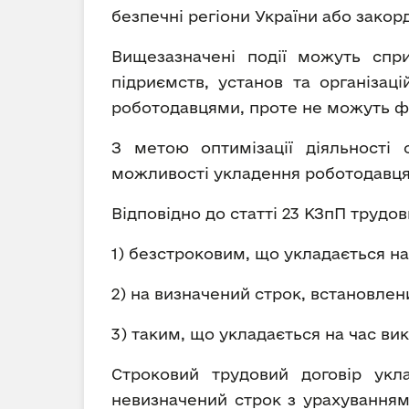
безпечні регіони України або закор
Вищезазначені події можуть спри
підриємств, установ та організац
роботодавцями, проте не можуть фак
З метою оптимізації діяльності 
можливості укладення роботодавця
Відповідно до статті 23 КЗпП трудо
1) безстроковим, що укладається н
2) на визначений строк, встановлен
3) таким, що укладається на час ви
Строковий трудовий договір укл
невизначений строк з урахуванням 