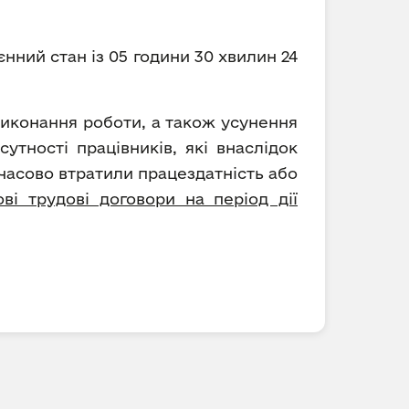
єнний стан із 05 години 30 хвилин 24
виконання роботи, а також усунення
утності працівників, які внаслідок
мчасово втратили працездатність або
і трудові договори на період дії