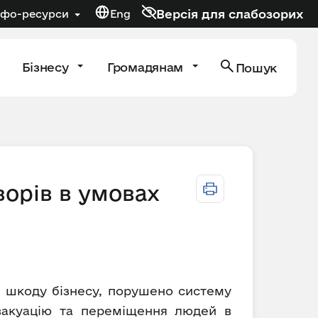
Версія для слабозорих
нфо-ресурси
Eng
Бізнесу
Громадянам
Пошук
орів в умовах
ву шкоду бізнесу, порушено систему
евакуацію та переміщення людей в