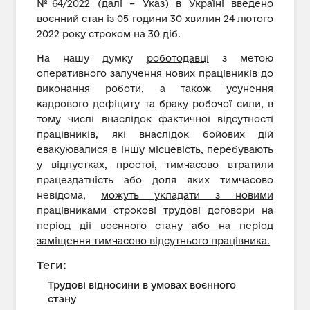
№64/2022 (далі – Указ) в Україні введено
воєнний стан із 05 години 30 хвилин 24 лютого
2022 року строком на 30 діб.
На нашу думку
роботодавці
з метою
оперативного залучення нових працівників до
виконання роботи, а також усунення
кадрового дефіциту та браку робочої сили, в
тому числі внаслідок фактичної відсутності
працівників, які внаслідок бойових дій
евакуювалися в іншу місцевість, перебувають
у відпустках, простої, тимчасово втратили
працездатність або доля яких тимчасово
невідома,
можуть укладати з новими
працівниками строкові трудові договори на
період дії воєнного стану або на період
заміщення тимчасово відсутнього працівника.
Теги:
Трудові відносини в умовах воєнного
стану