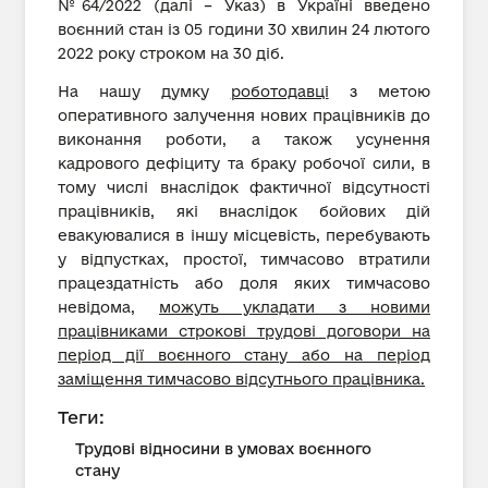
№64/2022 (далі – Указ) в Україні введено
воєнний стан із 05 години 30 хвилин 24 лютого
2022 року строком на 30 діб.
На нашу думку
роботодавці
з метою
оперативного залучення нових працівників до
виконання роботи, а також усунення
кадрового дефіциту та браку робочої сили, в
тому числі внаслідок фактичної відсутності
працівників, які внаслідок бойових дій
евакуювалися в іншу місцевість, перебувають
у відпустках, простої, тимчасово втратили
працездатність або доля яких тимчасово
невідома,
можуть укладати з новими
працівниками строкові трудові договори на
період дії воєнного стану або на період
заміщення тимчасово відсутнього працівника.
Теги:
Трудові відносини в умовах воєнного
стану