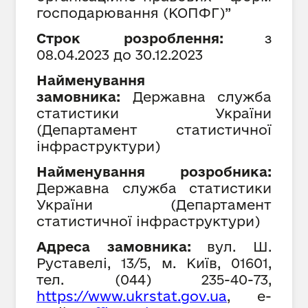
господарювання (КОПФГ)”
Строк розроблення:
з
08
.04.202
3
до
30
.12.202
3
Найменування
замовника:
Державна служба
статистики України
(
Департамент статистичної
інфраструктури
)
Найменування розробника:
Державна служба статистики
України (Департамент
статистичної інфраструктури)
Адреса замовника:
вул. Ш.
Руставелі, 13/5, м. Київ, 01601,
тел. (044) 235-40-73,
h
ttps://www.ukrstat.gov.ua
,
е-