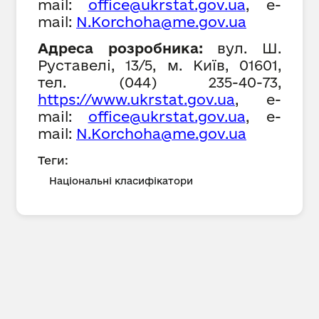
mail:
office@ukrstat.gov.ua
,
е-
mail:
N
.Ko
rchoha
@me.gov.ua
Адреса розробника:
вул. Ш.
Руставелі, 13/5, м. Київ, 01601,
тел. (044) 235-40-73,
h
ttps://www.ukrstat.gov.ua
,
е-
mail:
office@ukrstat.gov.ua
,
е-
mail:
N
.Ko
rchoha
@me.gov.ua
Теги:
Національні класифікатори