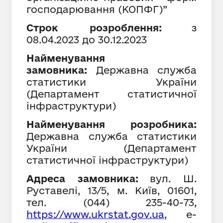
господарювання (КОПФГ)”
Строк розроблення:
з
08
.04.202
3
до
30
.12.202
3
Найменування
замовника:
Державна служба
статистики України
(
Департамент статистичної
інфраструктури
)
Найменування розробника:
Державна служба статистики
України (Департамент
статистичної інфраструктури)
Адреса замовника:
вул. Ш.
Руставелі, 13/5, м. Київ, 01601,
тел. (044) 235-40-73,
h
ttps://www.ukrstat.gov.ua
,
е-