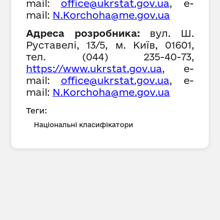
mail:
office@ukrstat.gov.ua
,
е-
mail:
N
.Ko
rchoha
@me.gov.ua
Адреса розробника:
вул. Ш.
Руставелі, 13/5, м. Київ, 01601,
тел. (044) 235-40-73,
h
ttps://www.ukrstat.gov.ua
,
е-
mail:
office@ukrstat.gov.ua
,
е-
mail:
N
.Ko
rchoha
@me.gov.ua
Теги:
Національні класифікатори