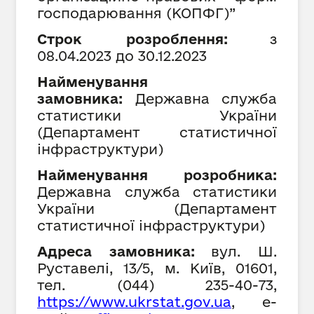
господарювання (КОПФГ)”
Строк розроблення:
з
08
.04.202
3
до
30
.12.202
3
Найменування
замовника:
Державна служба
статистики України
(
Департамент статистичної
інфраструктури
)
Найменування розробника:
Державна служба статистики
України (Департамент
статистичної інфраструктури)
Адреса замовника:
вул. Ш.
Руставелі, 13/5, м. Київ, 01601,
тел. (044) 235-40-73,
h
ttps://www.ukrstat.gov.ua
,
е-