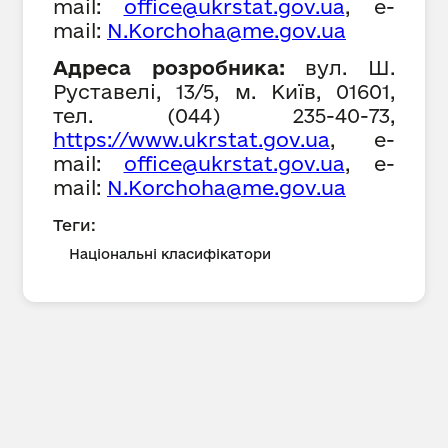
mail:
office@ukrstat.gov.ua
,
е-
mail:
N
.Ko
rchoha
@me.gov.ua
Адреса розробника:
вул. Ш.
Руставелі, 13/5, м. Київ, 01601,
тел. (044) 235-40-73,
h
ttps://www.ukrstat.gov.ua
,
е-
mail:
office@ukrstat.gov.ua
,
е-
mail:
N
.Ko
rchoha
@me.gov.ua
Теги:
Національні класифікатори