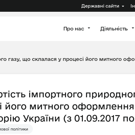
Державні сайти
І
Про нас
Діяльність
го газу, що склалася у процесі його митного офо
тість імпортного природног
і його митного оформлення 
рію України (з 01.09.2017 по
ової політики