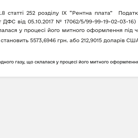
2.8 статті 252 розділу IX “Рентна плата” Пода
ДФС від 05.10.2017 № 17062/5/99-99-19-02-03-16
лалася у процесі його митного оформлення під ч
а становить 5573,6946 грн. або 212,9015 доларів США
дного газу, що склалася у процесі його митного оформлення