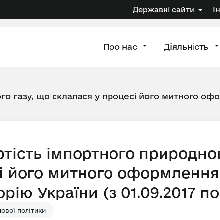
Державні сайти
І
Про нас
Діяльність
го газу, що склалася у процесі його митного офо
тість імпортного природног
і його митного оформлення 
рію України (з 01.09.2017 по
ової політики