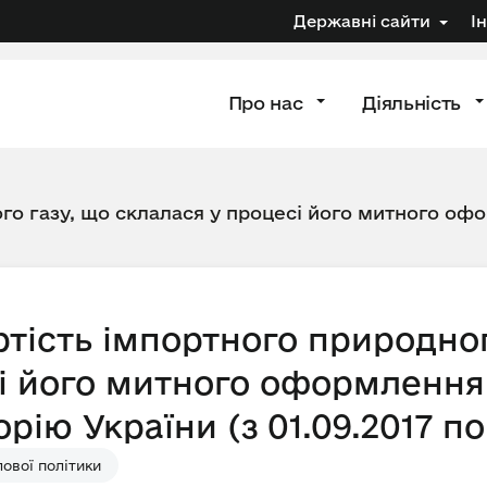
Державні сайти
І
Про нас
Діяльність
го газу, що склалася у процесі його митного офо
тість імпортного природног
і його митного оформлення 
рію України (з 01.09.2017 по
ової політики