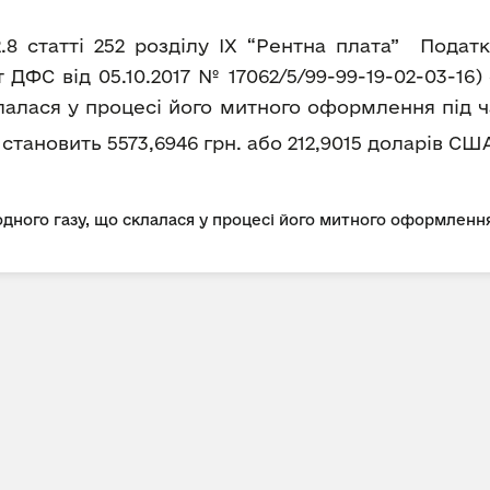
2.8 статті 252 розділу IX “Рентна плата” Пода
ДФС від 05.10.2017 № 17062/5/99-99-19-02-03-16
лалася у процесі його митного оформлення під ч
а становить 5573,6946 грн. або 212,9015 доларів США
дного газу, що склалася у процесі його митного оформлення