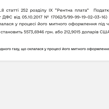
2.8 статті 252 розділу IX “Рентна плата” Пода
ДФС від 05.10.2017 № 17062/5/99-99-19-02-03-16
лалася у процесі його митного оформлення під ч
а становить 5573,6946 грн. або 212,9015 доларів США
дного газу, що склалася у процесі його митного оформлення