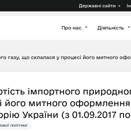
Державні сайти
І
Про нас
Діяльність
го газу, що склалася у процесі його митного офо
тість імпортного природног
і його митного оформлення 
рію України (з 01.09.2017 по
ової політики