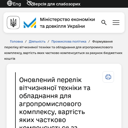
Eng
Версія для слабозорих
Головна
/
Діяльність
/
Промислова політика
/
Формування
переліку вітчизняної техніки та обладнання для агропромислового
комплексу, вартість яких частково компенсується за рахунок бюджетних
коштів
Оновлений перелік
вітчизняної техніки та
обладнання для
агропромислового
комплексу, вартість
яких частково
компенсується за