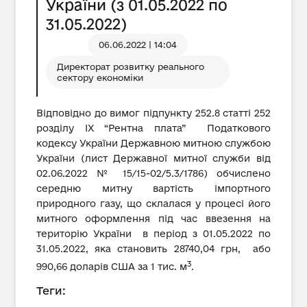
України (з 01.05.2022 по
31.05.2022)
06.06.2022 | 14:04
Директорат розвитку реального
сектору економіки
Відповідно до вимог підпункту 252.8 статті 252
розділу IX “Рентна плата” Податкового
кодексу України Державною митною службою
України (лист Державної митної служби від
02.06.2022 № 15/15-02/5.3/1786) обчислено
середню митну вартість імпортного
природного газу, що склалася у процесі його
митного оформлення під час ввезення на
територію України в період з 01.05.2022 по
31.05.2022, яка становить 28740,04 грн, або
3
990,66 доларів США за 1 тис. м
.
Теги: