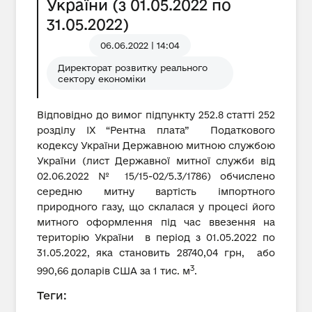
України (з 01.05.2022 по
31.05.2022)
06.06.2022 | 14:04
Директорат розвитку реального
сектору економіки
Відповідно до вимог підпункту 252.8 статті 252
розділу IX “Рентна плата” Податкового
кодексу України Державною митною службою
України (лист Державної митної служби від
02.06.2022 № 15/15-02/5.3/1786) обчислено
середню митну вартість імпортного
природного газу, що склалася у процесі його
митного оформлення під час ввезення на
територію України в період з 01.05.2022 по
31.05.2022, яка становить 28740,04 грн, або
3
990,66 доларів США за 1 тис. м
.
Теги: