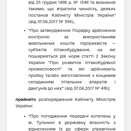
від 25 грудня 1996 p. № 1548 та визнання
такими, що втратили чинність, деяких
постанов Кабінету Міністрів України”
(від 07.06.2017 № 394),
“Про затвердження Порядку здійснення
контролю за використанням
вивільнених коштів підприємств —
суб’єктів літакобудування, на які
поширюється дія норм статті 2 Закону
України “Про розвиток літакобудівної
промисловості" та які здійснюють
пробку та/або виготовлення з кінцевим
складанням літальних апаратів і
двигунів до них” (від 07.06.2017 № 476);
прийнято
розпорядження Кабінету Міністрів
України:
“Про погодження передачі котелень у
м. Тульчині в державну власність з
віднесенням їх до сфери управління