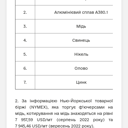
2.
Алюмінієвий сплав А380.1
3.
Мідь
4.
Свинець
5.
Нікель
6.
Олово
7.
Цинк
2. За інформацією Нью-Йоркської товарної
біржі (NYMEX), яка торгує ф’ючерсами на
мідь, котирування на мідь знаходяться на рівні
7 957,59 USD/мт (серпень 2022 року) та
7 945,46 USD/мт (вересень 2022 року).