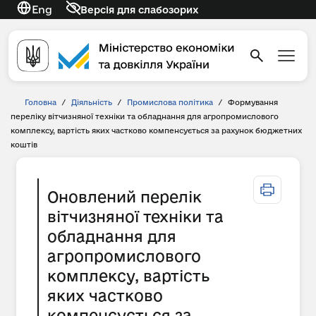
Eng
Версія для слабозорих
Головна
/
Діяльність
/
Промислова політика
/
Формування
переліку вітчизняної техніки та обладнання для агропромислового
комплексу, вартість яких частково компенсується за рахунок бюджетних
коштів
Оновлений перелік
вітчизняної техніки та
обладнання для
агропромислового
комплексу, вартість
яких частково
компенсується за