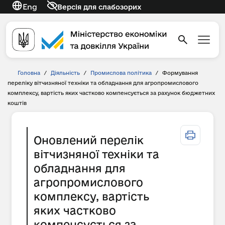
Eng
Версія для слабозорих
Головна
/
Діяльність
/
Промислова політика
/
Формування
переліку вітчизняної техніки та обладнання для агропромислового
комплексу, вартість яких частково компенсується за рахунок бюджетних
коштів
Оновлений перелік
вітчизняної техніки та
обладнання для
агропромислового
комплексу, вартість
яких частково
компенсується за