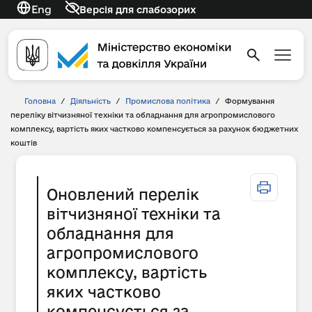
Eng
Версія для слабозорих
Головна
/
Діяльність
/
Промислова політика
/
Формування
переліку вітчизняної техніки та обладнання для агропромислового
комплексу, вартість яких частково компенсується за рахунок бюджетних
коштів
Оновлений перелік
вітчизняної техніки та
обладнання для
агропромислового
комплексу, вартість
яких частково
компенсується за